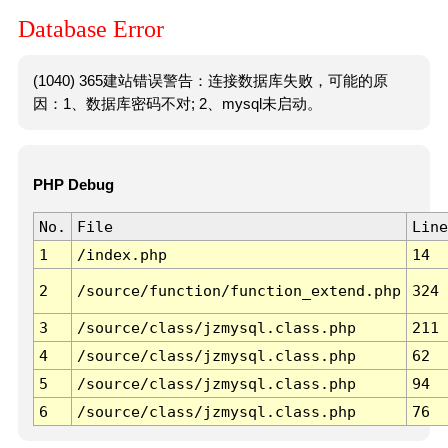
Database Error
(1040) 365建站错误警告：连接数据库失败，可能的原
因：1、数据库密码不对; 2、mysql未启动。
PHP Debug
No.
File
Line
1
/index.php
14
2
/source/function/function_extend.php
324
3
/source/class/jzmysql.class.php
211
4
/source/class/jzmysql.class.php
62
5
/source/class/jzmysql.class.php
94
6
/source/class/jzmysql.class.php
76