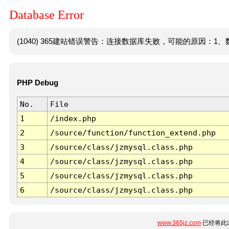
Database Error
(1040) 365建站错误警告：连接数据库失败，可能的原因：1、数
PHP Debug
No.
File
1
/index.php
2
/source/function/function_extend.php
3
/source/class/jzmysql.class.php
4
/source/class/jzmysql.class.php
5
/source/class/jzmysql.class.php
6
/source/class/jzmysql.class.php
www.365jz.com
已经将此