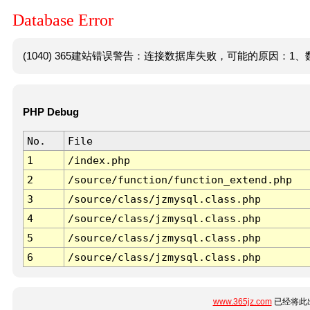
Database Error
(1040) 365建站错误警告：连接数据库失败，可能的原因：1、数
PHP Debug
No.
File
1
/index.php
2
/source/function/function_extend.php
3
/source/class/jzmysql.class.php
4
/source/class/jzmysql.class.php
5
/source/class/jzmysql.class.php
6
/source/class/jzmysql.class.php
www.365jz.com
已经将此