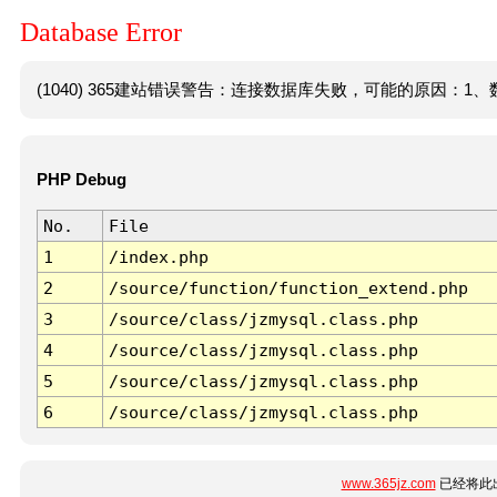
Database Error
(1040) 365建站错误警告：连接数据库失败，可能的原因：1、数
PHP Debug
No.
File
1
/index.php
2
/source/function/function_extend.php
3
/source/class/jzmysql.class.php
4
/source/class/jzmysql.class.php
5
/source/class/jzmysql.class.php
6
/source/class/jzmysql.class.php
www.365jz.com
已经将此