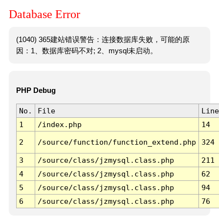
Database Error
(1040) 365建站错误警告：连接数据库失败，可能的原
因：1、数据库密码不对; 2、mysql未启动。
PHP Debug
No.
File
Line
1
/index.php
14
2
/source/function/function_extend.php
324
3
/source/class/jzmysql.class.php
211
4
/source/class/jzmysql.class.php
62
5
/source/class/jzmysql.class.php
94
6
/source/class/jzmysql.class.php
76