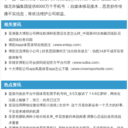
缅北诈骗集团提供8000万个手机号 ：自媒体移花接木，恶意炒作传
播不实信息，将依法维护公司权益。
相关资讯
亚洲最大博彩公司网址欧洲杯彩票店生意怎么样_中国第40次南极历练队完
成历练任务归国
博彩dapp体育滚球在线投注（www.enkqu.com）
博彩交流博彩小公司 | 好意思国佛州又“法出惊东谈主”：动怒14岁不成开应答
媒体账号
菲律宾博彩公司会抓吗皇冠官方平台代理（www.sutba.com）
十大博彩公司app凤凰体育app怎么下载（www.crownsportssite.com）
热点资讯
菠菜代收款平台中国体育彩票手机号码_大S又败诉了？4.8亿梦碎，网传在
法庭上输惨了，张兰：此舟已过万
皇冠信用网地址微信博彩小游戏 | 生肖牛: 这个月底你家会有一个天大的好事,
子女迎来难得的机遇
亚星色碟欧洲杯小组分组名单_申花首败归来战南通 调整心态远比改良技战
术重要
平博电子游戏付款体育彩票投注_郑钦文的无奈与坚守：五战萨巴伦卡，仍未