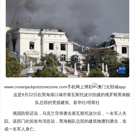
www.crownjackpotzonezone.com手机网上博彩
这是9月22日在黑海港口城市塞瓦斯托波尔拍摄的俄罗斯黑海舰
队总部的受损建筑。新华社/塔斯社
俄国防部还说，乌克兰导弹袭击塞瓦斯托波尔后，一名军人失
踪。该部门此前发布消息说，黑海舰队总部的建筑物遭到袭击，造
成一名军人身亡。